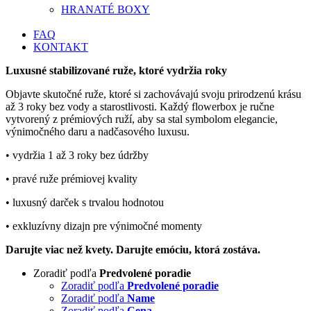
HRANATÉ BOXY
FAQ
KONTAKT
Luxusné stabilizované ruže, ktoré vydržia roky
Objavte skutočné ruže, ktoré si zachovávajú svoju prirodzenú krásu
až 3 roky bez vody a starostlivosti. Každý flowerbox je ručne
vytvorený z prémiových ruží, aby sa stal symbolom elegancie,
výnimočného daru a nadčasového luxusu.
• vydržia 1 až 3 roky bez údržby
• pravé ruže prémiovej kvality
• luxusný darček s trvalou hodnotou
• exkluzívny dizajn pre výnimočné momenty
Darujte viac než kvety. Darujte emóciu, ktorá zostáva.
Zoradiť podľa
Predvolené poradie
Zoradiť podľa
Predvolené poradie
Zoradiť podľa
Name
Zoradiť podľa
Cena