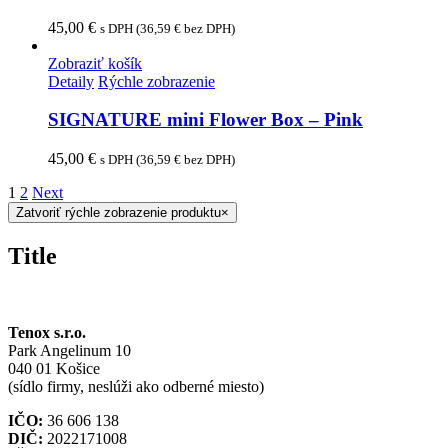
45,00
€
s DPH (
36,59
€
bez DPH)
Zobraziť košík
Detaily
Rýchle zobrazenie
SIGNATURE mini Flower Box – Pink
45,00
€
s DPH (
36,59
€
bez DPH)
1
2
Next
Zatvoriť rýchle zobrazenie produktu
×
Title
Tenox s.r.o.
Park Angelinum 10
040 01 Košice
(sídlo firmy, neslúži ako odberné miesto)
IČO:
36 606 138
DIČ:
2022171008