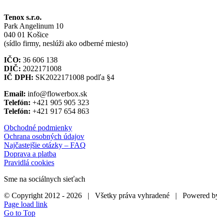
Tenox s.r.o.
Park Angelinum 10
040 01 Košice
(sídlo firmy, neslúži ako odberné miesto)
IČO:
36 606 138
DIČ:
2022171008
IČ DPH:
SK2022171008 podľa §4
Email:
info@flowerbox.sk
Telefón:
+421 905 905 323
Telefón:
+421 917 654 863
Obchodné podmienky
Ochrana osobných údajov
Najčastejšie otázky – FAQ
Doprava a platba
Pravidlá cookies
Sme na sociálnych sieťach
© Copyright 2012 -
2026 | Všetky práva vyhradené | Powered 
Page load link
Go to Top