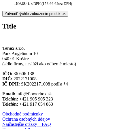
189,00
€
s DPH (
153,66
€
bez DPH)
Zatvoriť rýchle zobrazenie produktu
×
Title
Tenox s.r.o.
Park Angelinum 10
040 01 Košice
(sídlo firmy, neslúži ako odberné miesto)
IČO:
36 606 138
DIČ:
2022171008
IČ DPH:
SK2022171008 podľa §4
Email:
info@flowerbox.sk
Telefón:
+421 905 905 323
Telefón:
+421 917 654 863
Obchodné podmienky
Ochrana osobných údajov
Najčastejšie otázky – FAQ